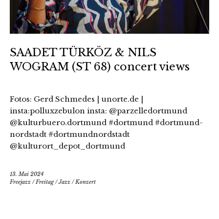
SAADET TÜRKÖZ & NILS
WOGRAM (ST 68) concert views
Fotos: Gerd Schmedes | unorte.de |
insta:polluxzebulon insta: @parzelledortmund
@kulturbuero.dortmund #dortmund #dortmund-
nordstadt #dortmundnordstadt
@kulturort_depot_dortmund
13. Mai 2024
Freejazz
/
Freitag
/
Jazz
/
Konzert