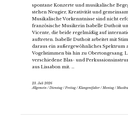
spontane Konzerte und musikalische Bege
stehen Neugier, Kreativität und gemeinsam
Musikalische Vorkenntnisse sind nicht erf
französische Musikerin Isabelle Duthoit u
Vicente, die beide regelmäßig auf interna
auftreten. Isabelle Duthoit arbeitet mit St
daraus ein außergewöhnliches Spektrum a
Vogelstimmen bis hin zu Obertongesang. L
verschiedene Blas- und Perkussionsinstrum
aus Lissabon mit. …
23. Juli 2026
Allgemein
/
Dienstag
/
Freitag
/
Klangentfalter
/
Montag
/
Musikw