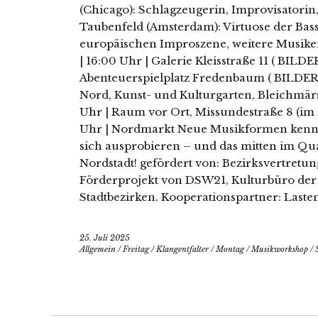
(Chicago): Schlagzeugerin, Improvisatorin,
Taubenfeld (Amsterdam): Virtuose der Bas
europäischen Improszene, weitere Musike
| 16:00 Uhr | Galerie Kleisstraße 11 ( BILDER
Abenteuerspielplatz Fredenbaum ( BILDER! )
Nord, Kunst- und Kulturgarten, Bleichmärsc
Uhr | Raum vor Ort, Missundestraße 8 (im Ho
Uhr | Nordmarkt Neue Musikformen kenn
sich ausprobieren – und das mitten im Quar
Nordstadt! gefördert von: Bezirksvertretu
Förderprojekt von DSW21, Kulturbüro der 
Stadtbezirken. Kooperationspartner: Laste
25. Juli 2025
Allgemein
/
Freitag
/
Klangentfalter
/
Montag
/
Musikworkshop
/