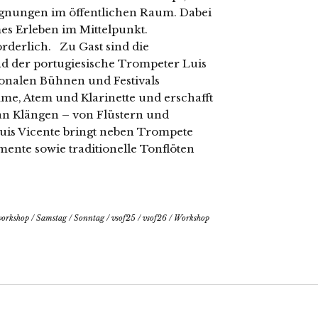
gnungen im öffentlichen Raum. Dabei
es Erleben im Mittelpunkt.
orderlich. Zu Gast sind die
nd der portugiesische Trompeter Luis
tionalen Bühnen und Festivals
imme, Atem und Klarinette und erschafft
n Klängen – von Flüstern und
uis Vicente bringt neben Trompete
ente sowie traditionelle Tonflöten
orkshop
/
Samstag
/
Sonntag
/
vsof25
/
vsof26
/
Workshop