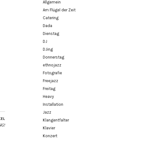
Allgemein
Am Flügel der Zeit
Catering
Dada
Dienstag
DJ
DJing
Donnerstag
ethnojazz
Fotografie
Freejazz
Freitag
Heavy
Installation
Jazz
KEL
Klangentfalter
NG!
Klavier
Konzert