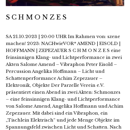
S C H M O N Z E S
SA 21.10.2023 | 20:00 UHR Im Rahmen von: szene
machen! 2023: NACHwieVOR* AMEND | EISOLD |
HOFFMANN | ZEPEZAUER S C H M O N Z E S eine
feinsinnigen Klang- und Lichtperformance in zwei
Akten Salome Amend – Vibraphon Peter Eisold –
Percussion Angelika Hoffmann – Licht und
Schattenperformance Achim Zepezauer –
Elektronik, Objekte Der Parzelle Verein e.V.
präsentiert einen Abend in zwei Akten: Schmonzes
– eine feinsinnigen Klang- und Lichtperformance
von Salome Amend, Angelika Hoffmann und Achim
Zepezauer. Mit dabei sind ein Vibraphon, ein
„Tischlein Elektrisch“ und jede Menge Objekte im
Spannungsfeld zwischen Licht und Schatten. Nach