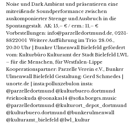
Noise und Dark Ambient und präsentieren eine
mitreißende Soundperformance zwischen
auskomponierter Strenge und Ausbruch in die
Spontangestalt. AK: 15,– € / erm.: 11,– €
Vorbestellungen: info@parzelledortmund.de, 0231-
8822001 Weitere Aufführung im Trio: 28.06.,
20:30 Uhr | Bunker Ulmenwall Bielefeld gefördert
vom: Kulturbüro Kulturamt der Stadt Bielefeld LWL
– für die Menschen, für Westfalen-Lippe
Kooperationspartner: Parzelle Verein e.V., Bunker
Ulmenwall Bielefeld Gestaltung: Gerd Schmedes |
unorte.de | insta:polluxzebulon insta:
@parzelledortmund @kulturbuero.dortmund
#riekookuda @oonakas14 @sofia.borges.music
@parzelledortmund @kulturort_depot_dortmund
@kulturbuero.dortmund @bunkerulmenwall
@kulturamt_bielefeld @lwl_kultur