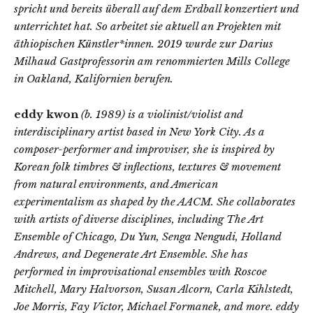
spricht und bereits überall auf dem Erdball konzertiert und
unterrichtet hat. So arbeitet sie aktuell an Projekten mit
äthiopischen Künstler*innen. 2019 wurde zur Darius
Milhaud Gastprofessorin am renommierten Mills College
in Oakland, Kalifornien berufen.
eddy kwon
(b. 1989) is a violinist/violist and
interdisciplinary artist based in New York City. As a
composer-performer and improviser, she is inspired by
Korean folk timbres & inflections, textures & movement
from natural environments, and American
experimentalism as shaped by the AACM. She collaborates
with artists of diverse disciplines, including The Art
Ensemble of Chicago, Du Yun, Senga Nengudi, Holland
Andrews, and Degenerate Art Ensemble. She has
performed in improvisational ensembles with Roscoe
Mitchell, Mary Halvorson, Susan Alcorn, Carla Kihlstedt,
Joe Morris, Fay Victor, Michael Formanek, and more. eddy