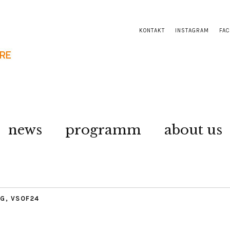
KONTAKT
INSTAGRAM
FA
news
programm
about us
AG
,
VSOF24