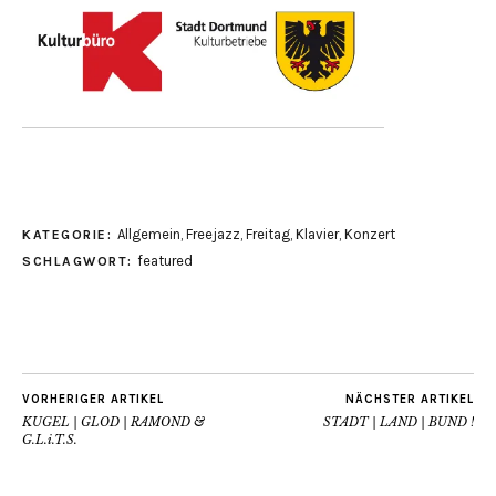
Allgemein
,
Freejazz
,
Freitag
,
Klavier
,
Konzert
KATEGORIE:
featured
SCHLAGWORT:
VORHERIGER ARTIKEL
NÄCHSTER ARTIKEL
KUGEL | GLOD | RAMOND &
STADT | LAND | BUND !
G.L.i.T.S.