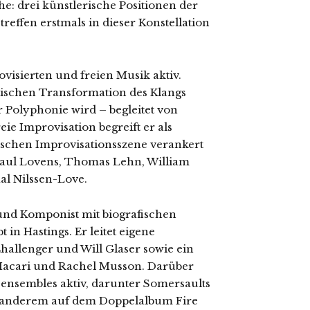
e: drei künstlerische Positionen der
reffen erstmals in dieser Konstellation
rovisierten und freien Musik aktiv.
tischen Transformation des Klangs
r Polyphonie wird – begleitet von
ie Improvisation begreift er als
enischen Improvisationsszene verankert
, Paul Lovens, Thomas Lehn, William
l Nilssen-Love.
 und Komponist mit biografischen
n Hastings. Er leitet eigene
hallenger und Will Glaser sowie ein
 Macari und Rachel Musson. Darüber
sensembles aktiv, darunter Somersaults
er anderem auf dem Doppelalbum Fire