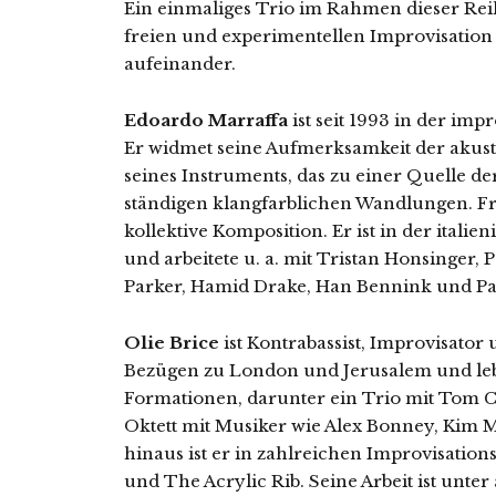
Ein einmaliges Trio im Rahmen dieser Reih
freien und experimentellen Improvisation t
aufeinander.
Edoardo Marraffa
ist seit 1993 in der imp
Er widmet seine Aufmerksamkeit der akus
seines Instruments, das zu einer Quelle de
ständigen klangfarblichen Wandlungen. Fre
kollektive Komposition. Er ist in der itali
und arbeitete u. a. mit Tristan Honsinger
Parker, Hamid Drake, Han Bennink und Paa
Olie Brice
ist Kontrabassist, Improvisator
Bezügen zu London und Jerusalem und lebt i
Formationen, darunter ein Trio mit Tom C
Oktett mit Musiker wie Alex Bonney, Kim
hinaus ist er in zahlreichen Improvisation
und The Acrylic Rib. Seine Arbeit ist unt