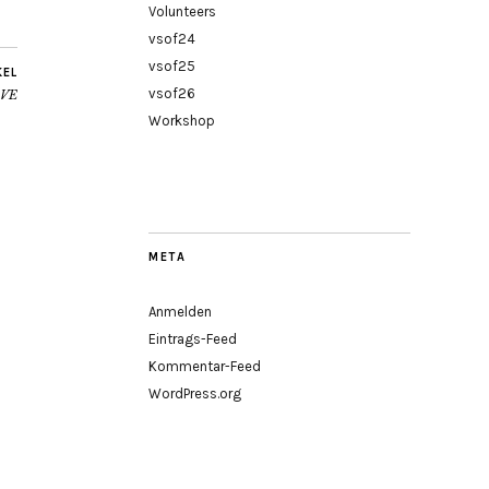
Volunteers
vsof24
vsof25
KEL
vsof26
OVE
Workshop
META
Anmelden
Eintrags-Feed
Kommentar-Feed
WordPress.org