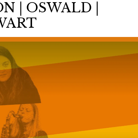
N | OSWALD |
EWART