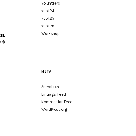
Volunteers
vsof24
vsof25
vsof26
Workshop
KEL
 dj
META
Anmelden
Eintrags-Feed
Kommentar-Feed
WordPress.org