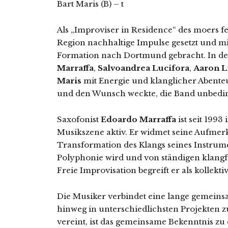
Bart Maris (B) – t
Als „Improviser in Residence“ des moers fe
Region nachhaltige Impulse gesetzt und m
Formation nach Dortmund gebracht. In der
Marraffa
,
Salvoandrea Lucifora
,
Aaron 
Maris
mit Energie und klanglicher Abenteue
und den Wunsch weckte, die Band unbedin
Saxofonist
Edoardo Marraffa
ist seit 1993
Musikszene aktiv. Er widmet seine Aufmer
Transformation des Klangs seines Instrume
Polyphonie wird und von ständigen klangf
Freie Improvisation begreift er als kollekt
Die Musiker verbindet eine lange gemeinsa
hinweg in unterschiedlichsten Projekten 
vereint, ist das gemeinsame Bekenntnis zu