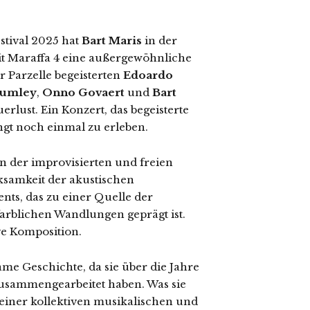
stival 2025 hat
Bart Maris
in der
it Maraffa 4 eine außergewöhnliche
 Parzelle begeisterten
Edoardo
Lumley
,
Onno Govaert
und
Bart
rlust. Ein Konzert, das begeisterte
gt noch einmal zu erleben.
 in der improvisierten und freien
ksamkeit der akustischen
nts, das zu einer Quelle der
arblichen Wandlungen geprägt ist.
ive Komposition.
me Geschichte, da sie über die Jahre
zusammengearbeitet haben. Was sie
 einer kollektiven musikalischen und