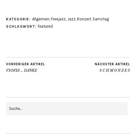
Allgemein
,
Freejazz
,
Jazz
,
Konzert
,
Samstag
KATEGORIE:
featured
SCHLAGWORT:
VORHERIGER ARTIKEL
NÄCHSTER ARTIKEL
VSOF23 … DANKE
S C H M O N Z E S