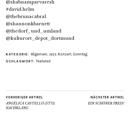
@shabnamparvaresh
#david.helm
@thebrunacabral
@shannonkbarnett
@thedorf_und_umland
@kulturort_depot_dortmund
Allgemein
,
Jazz
,
Konzert
,
Sonntag
KATEGORIE:
featured
SCHLAGWORT:
VORHERIGER ARTIKEL
NÄCHSTER ARTIKEL
ANGÉLICA CASTELLÓ (ST71)
EIN SCHÖNER PREIS!
NACHKLANG